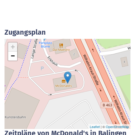
Zugangsplan
+
−
Leaflet
| ©
OpenStreetMap
Zeitpläne von McDonald's in Balingen