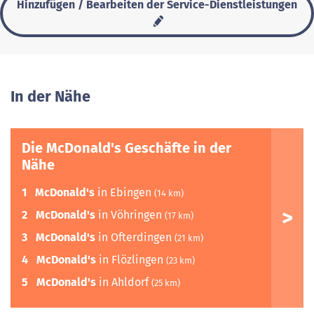
Hinzufügen / Bearbeiten der Service-Dienstleistungen
In der Nähe
Die McDonald's Geschäfte in der
Nähe
1
McDonald's
in Ebingen
(14 km)
2
McDonald's
in Vöhringen
(17 km)
3
McDonald's
in Ofterdingen
(21 km)
4
McDonald's
in Flözlingen
(23 km)
5
McDonald's
in Ahldorf
(25 km)