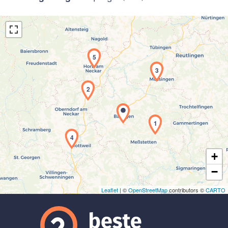
5
3
2
Laden der Karte...
1
4
+
−
Leaflet
| ©
OpenStreetMap
contributors ©
CARTO