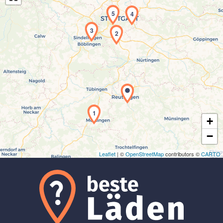
5
4
3
2
Laden der Karte...
1
+
−
Leaflet
| ©
OpenStreetMap
contributors ©
CARTO