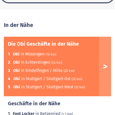
In der Nähe
Die Obi Geschäfte in der Nähe
1
Obi
in Mössingen
(16 km)
2
Obi
in Echterdingen
(24 km)
3
Obi
in Sindelfingen / Mitte
(29 km)
4
Obi
in Stuttgart / Stuttgart-Ost
(32 km)
5
Obi
in Stuttgart / Stuttgart-West
(32 km)
Geschäfte in der Nähe
1
Foot Locker
in Betzenried
(< 1 km)