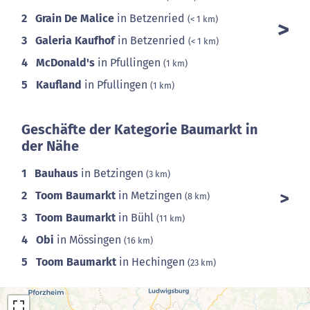
2
Grain De Malice
in Betzenried
(< 1 km)
3
Galeria Kaufhof
in Betzenried
(< 1 km)
4
McDonald's
in Pfullingen
(1 km)
5
Kaufland
in Pfullingen
(1 km)
Geschäfte der Kategorie Baumarkt in
der Nähe
1
Bauhaus
in Betzingen
(3 km)
2
Toom Baumarkt
in Metzingen
(8 km)
3
Toom Baumarkt
in Bühl
(11 km)
4
Obi
in Mössingen
(16 km)
5
Toom Baumarkt
in Hechingen
(23 km)