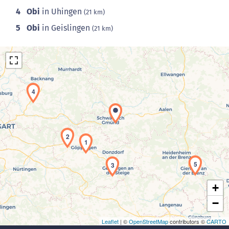
4
Obi
in Uhingen
(21 km)
5
Obi
in Geislingen
(21 km)
4
Laden der Karte...
2
1
5
3
+
−
Leaflet
| ©
OpenStreetMap
contributors ©
CARTO