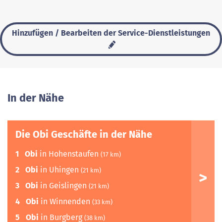
Hinzufügen / Bearbeiten der Service-Dienstleistungen
In der Nähe
Die Obi Geschäfte in der Nähe
1
Obi
in Hohenstaufen
(17 km)
2
Obi
in Uhingen
(21 km)
3
Obi
in Geislingen
(21 km)
4
Obi
in Winnenden
(33 km)
5
Obi
in Burgberg
(38 km)