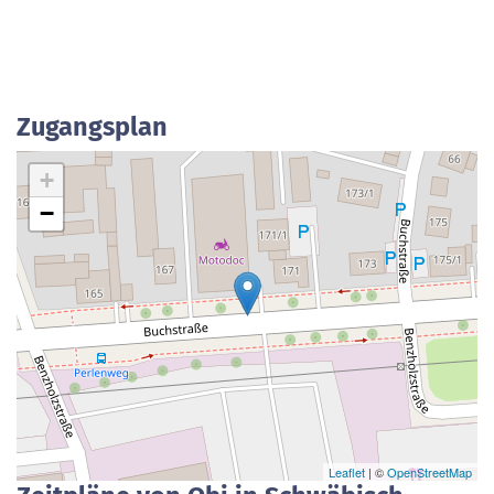
Zugangsplan
+
−
Leaflet
| ©
OpenStreetMap