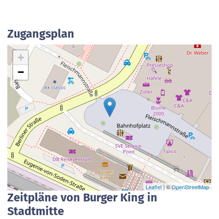
Zugangsplan
+
−
Leaflet
| ©
OpenStreetMap
Zeitpläne von Burger King in
Stadtmitte