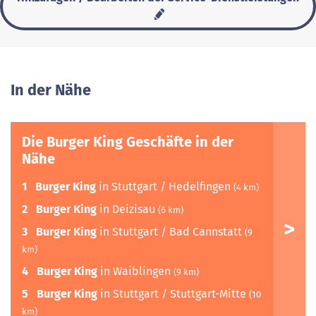
In der Nähe
Die Burger King Geschäfte in der
Nähe
1
Burger King
in Stuttgart / Hedelfingen
(4 km)
2
Burger King
in Deizisau
(6 km)
3
Burger King
in Stuttgart / Bad Cannstatt
(9
km)
4
Burger King
in Waiblingen
(9 km)
5
Burger King
in Stuttgart / Stuttgart-Mitte
(10
km)