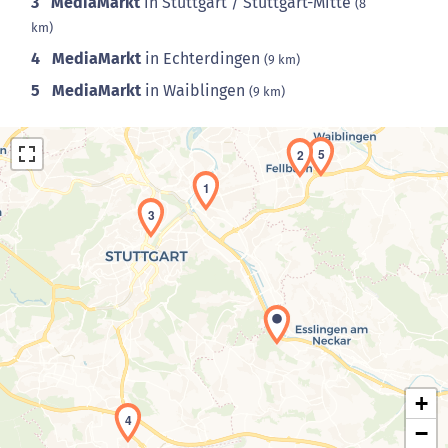
3
MediaMarkt
in Stuttgart / Stuttgart-Mitte
(8
km)
4
MediaMarkt
in Echterdingen
(9 km)
5
MediaMarkt
in Waiblingen
(9 km)
5
2
1
3
Laden der Karte...
+
4
−