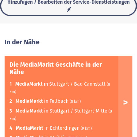
Hinzufügen / Bearbeiten der Service-Dienstleistungen
In der Nähe
Die MediaMarkt Geschäfte in der
Nähe
1
MediaMarkt
in Stuttgart / Bad Cannstatt
(8
km)
2
MediaMarkt
in Fellbach
(8 km)
3
MediaMarkt
in Stuttgart / Stuttgart-Mitte
(8
km)
4
MediaMarkt
in Echterdingen
(9 km)