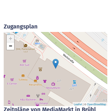
Zugangsplan
+
−
Leaflet
| ©
OpenStreetMap
Zeitpläne von MediaMarkt in Brühl