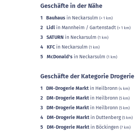
Geschäfte in der Nähe
1
Bauhaus
in Neckarsulm
(< 1 km)
2
Lidl
in Mannheim / Gartenstadt
(< 1 km)
3
SATURN
in Neckarsulm
(1 km)
4
KFC
in Neckarsulm
(1 km)
5
McDonald's
in Neckarsulm
(1 km)
Geschäfte der Kategorie Drogerie 
1
DM-Drogerie Markt
in Heilbronn
(4 km)
2
DM-Drogerie Markt
in Heilbronn
(5 km)
3
DM-Drogerie Markt
in Heilbronn
(5 km)
4
DM-Drogerie Markt
in Duttenberg
(5 km)
5
DM-Drogerie Markt
in Böckingen
(7 km)