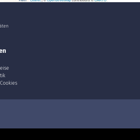
täten
en
eise
tik
 Cookies