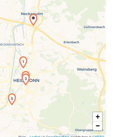
Laden der Karte...
1
2
3
5
+
−
Leaflet
| ©
OpenStreetMap
contributors ©
CARTO