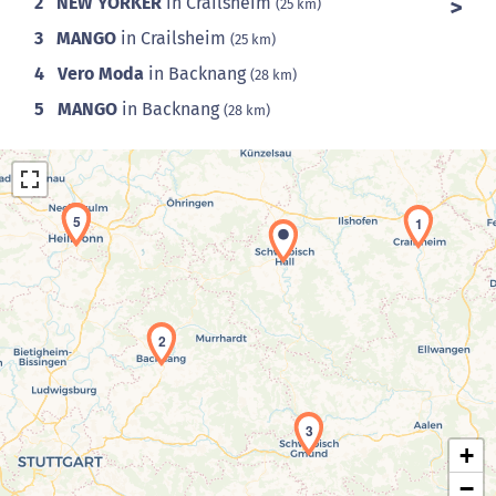
2
NEW YORKER
in Crailsheim
(25 km)
3
MANGO
in Crailsheim
(25 km)
4
Vero Moda
in Backnang
(28 km)
5
MANGO
in Backnang
(28 km)
4
5
1
2
Laden der Karte...
3
+
−