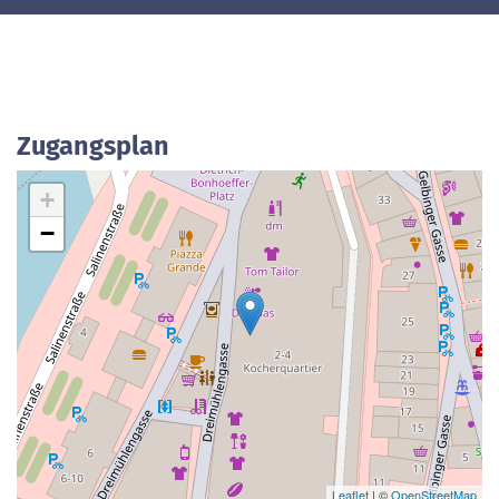
Zugangsplan
+
−
Leaflet
| ©
OpenStreetMap