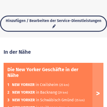
Hinzufügen / Bearbeiten der Service-Dienstleistungen
In der Nähe
Die New Yorker Geschäfte in der
Nähe
1
NEW YORKER
in Crailsheim
(25 km)
2
NEW YORKER
in Backnang
(29 km)
3
NEW YORKER
in Schwäbisch Gmünd
(35 km)