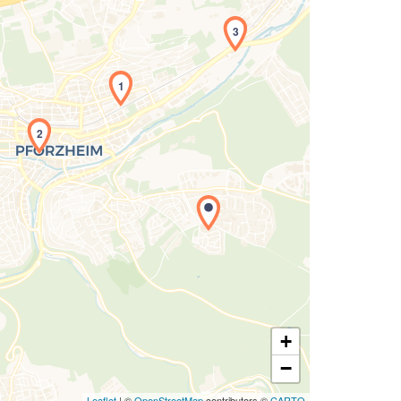
3
1
Laden der Karte...
2
+
−
Leaflet
| ©
OpenStreetMap
contributors ©
CARTO