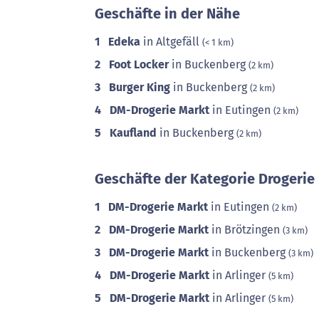
Geschäfte in der Nähe
1
Edeka
in Altgefäll
(< 1 km)
2
Foot Locker
in Buckenberg
(2 km)
3
Burger King
in Buckenberg
(2 km)
4
DM-Drogerie Markt
in Eutingen
(2 km)
5
Kaufland
in Buckenberg
(2 km)
Geschäfte der Kategorie Drogerie 
1
DM-Drogerie Markt
in Eutingen
(2 km)
2
DM-Drogerie Markt
in Brötzingen
(3 km)
3
DM-Drogerie Markt
in Buckenberg
(3 km)
4
DM-Drogerie Markt
in Arlinger
(5 km)
5
DM-Drogerie Markt
in Arlinger
(5 km)