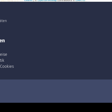
täten
en
eise
tik
 Cookies