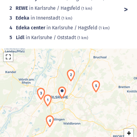
2
REWE
in Karlsruhe / Hagsfeld
(1 km)
3
Edeka
in Innenstadt
(1 km)
4
Edeka center
in Karlsruhe / Hagsfeld
(1 km)
5
Lidl
in Karlsruhe / Oststadt
(1 km)
2
5
3
1
Laden der Karte...
4
+