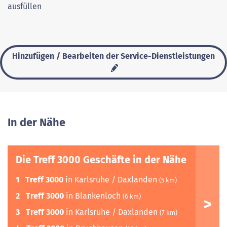
ausfüllen
Hinzufügen / Bearbeiten der Service-Dienstleistungen
In der Nähe
Die Treff 3000 Geschäfte in der Nähe
1
Treff 3000
in Karlsruhe / Daxlanden
(5 km)
2
Treff 3000
in Blankenloch
(6 km)
3
Treff 3000
in Karlsruhe / Daxlanden
(7 km)