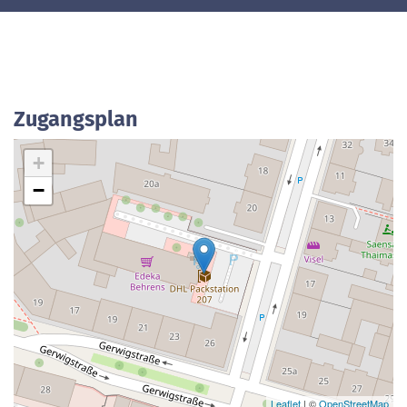
Zugangsplan
+
−
Leaflet
| ©
OpenStreetMap