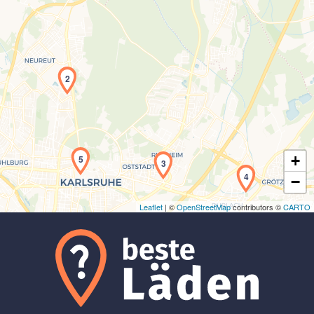
2
Laden der Karte...
+
5
3
4
−
Leaflet
| ©
OpenStreetMap
contributors ©
CARTO