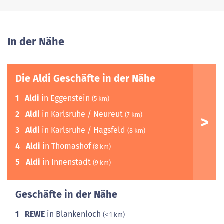
In der Nähe
Die Aldi Geschäfte in der Nähe
1
Aldi
in Eggenstein
(5 km)
2
Aldi
in Karlsruhe / Neureut
(7 km)
3
Aldi
in Karlsruhe / Hagsfeld
(8 km)
4
Aldi
in Thomashof
(8 km)
5
Aldi
in Innenstadt
(9 km)
Geschäfte in der Nähe
1
REWE
in Blankenloch
(< 1 km)