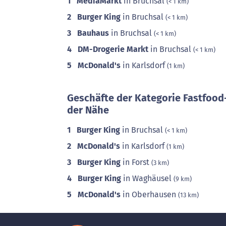
1
MediaMarkt
in Bruchsal
(< 1 km)
2
Burger King
in Bruchsal
(< 1 km)
3
Bauhaus
in Bruchsal
(< 1 km)
4
DM-Drogerie Markt
in Bruchsal
(< 1 km)
5
McDonald's
in Karlsdorf
(1 km)
Geschäfte der Kategorie Fastfood
der Nähe
1
Burger King
in Bruchsal
(< 1 km)
2
McDonald's
in Karlsdorf
(1 km)
3
Burger King
in Forst
(3 km)
4
Burger King
in Waghäusel
(9 km)
5
McDonald's
in Oberhausen
(13 km)