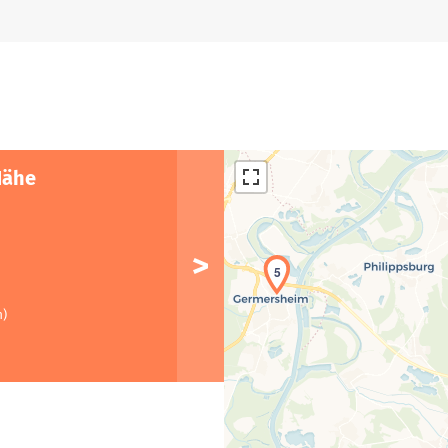
Nähe
5
m)