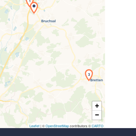
1
Laden der Karte...
3
+
−
Leaflet
| ©
OpenStreetMap
contributors ©
CARTO