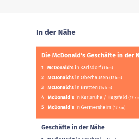
In der Nähe
Die McDonald's Geschäfte in der 
1
McDonald's
in Karlsdorf
(1 km)
2
McDonald's
in Oberhausen
(13 km)
3
McDonald's
in Bretten
(14 km)
4
McDonald's
in Karlsruhe / Hagsfeld
(17 k
5
McDonald's
in Germersheim
(17 km)
Geschäfte in der Nähe