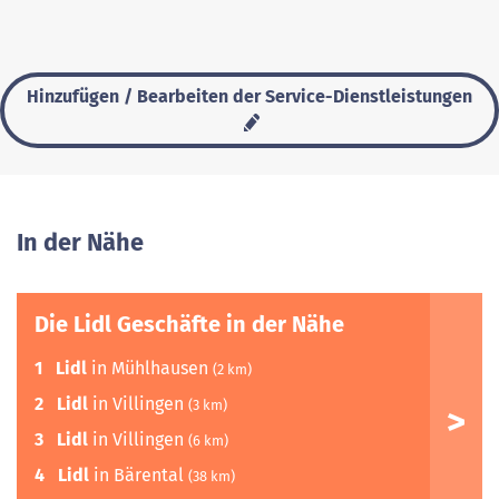
Hinzufügen / Bearbeiten der Service-Dienstleistungen
In der Nähe
Die Lidl Geschäfte in der Nähe
1
Lidl
in Mühlhausen
(2 km)
2
Lidl
in Villingen
(3 km)
3
Lidl
in Villingen
(6 km)
4
Lidl
in Bärental
(38 km)