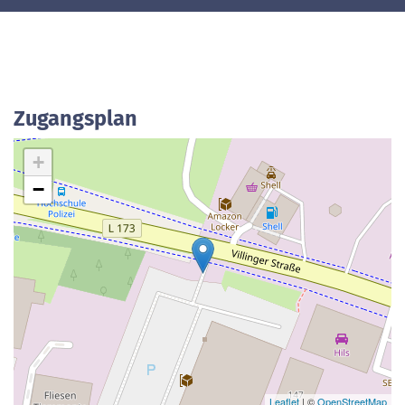
Zugangsplan
+
−
Leaflet
| ©
OpenStreetMap