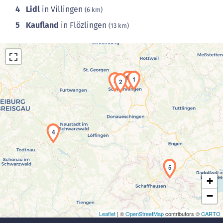
4
Lidl
in Villingen
(6 km)
5
Kaufland
in Flözlingen
(13 km)
1
3
2
Laden der Karte...
4
5
+
−
Leaflet
| ©
OpenStreetMap
contributors ©
CARTO