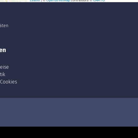
täten
en
eise
tik
 Cookies