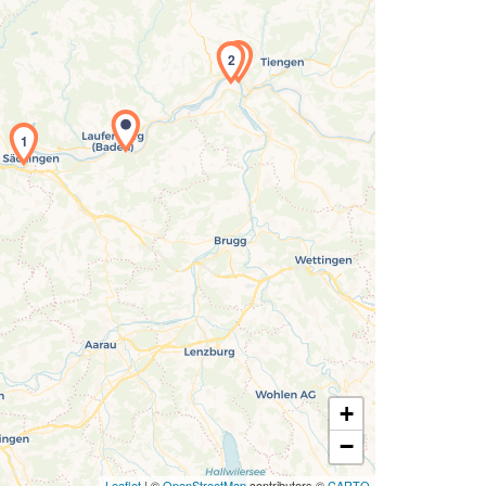
3
2
Laden der Karte...
1
+
−
Leaflet
| ©
OpenStreetMap
contributors ©
CARTO