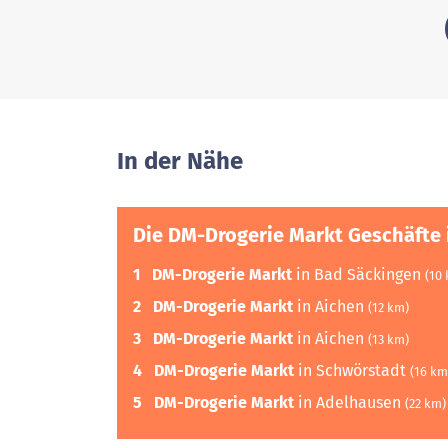
In der Nähe
Die DM-Drogerie Markt Geschäfte 
1
DM-Drogerie Markt
in Bad Säckingen
(10
2
DM-Drogerie Markt
in Aichen
(12 km)
3
DM-Drogerie Markt
in Aichen
(13 km)
4
DM-Drogerie Markt
in Schwörstadt
(16 km
5
DM-Drogerie Markt
in Adelhausen
(22 km)