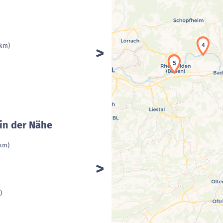
4
 km)
5
in der Nähe
 km)
)