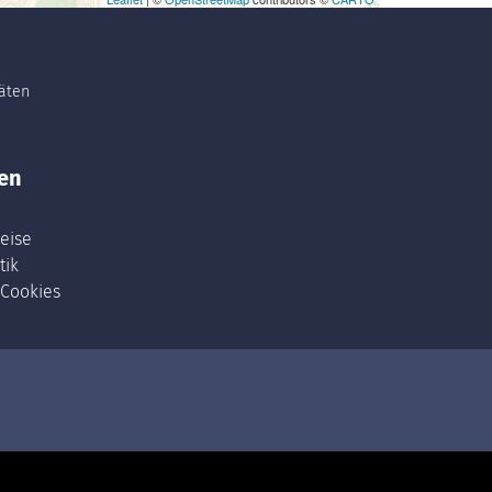
täten
en
eise
tik
 Cookies