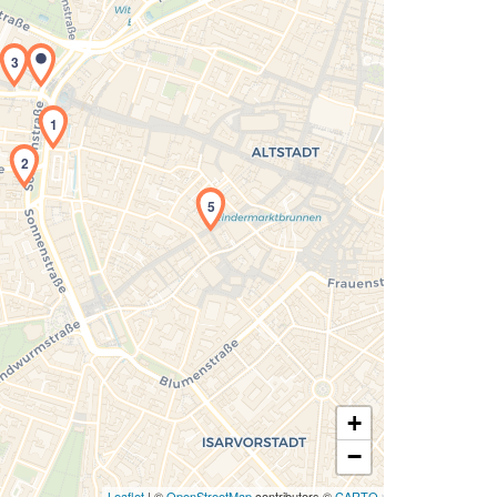
3
Laden der Karte...
1
2
5
+
−
Leaflet
| ©
OpenStreetMap
contributors ©
CARTO