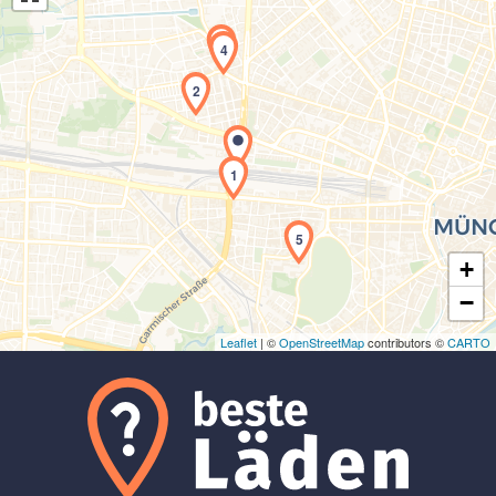
3
4
2
Laden der Karte...
1
5
+
−
Leaflet
| ©
OpenStreetMap
contributors ©
CARTO