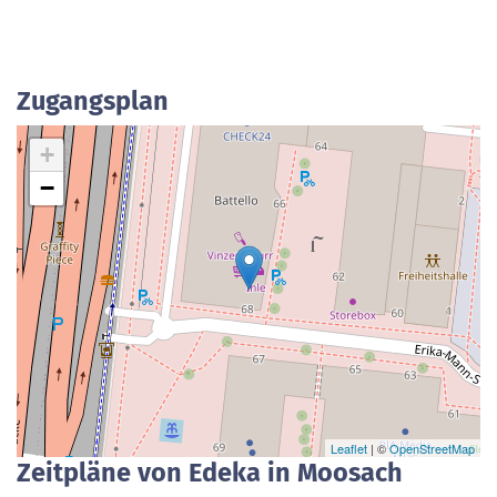
Zugangsplan
+
−
Leaflet
| ©
OpenStreetMap
Zeitpläne von Edeka in Moosach