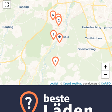
5
3
2
1
Laden der Karte...
4
+
−
Leaflet
| ©
OpenStreetMap
contributors ©
CARTO