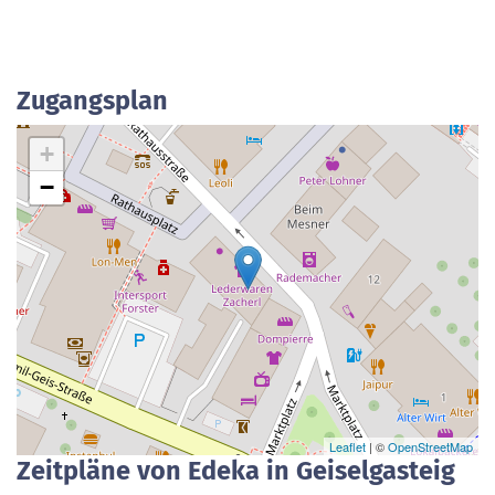
Zugangsplan
+
−
Leaflet
| ©
OpenStreetMap
Zeitpläne von Edeka in Geiselgasteig