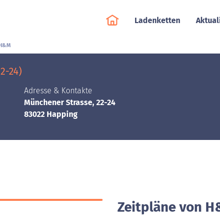
Ladenketten
Aktual
H&M
2-24)
Adresse & Kontakte
Münchener Strasse, 22-24
83022 Happing
Zeitpläne von H