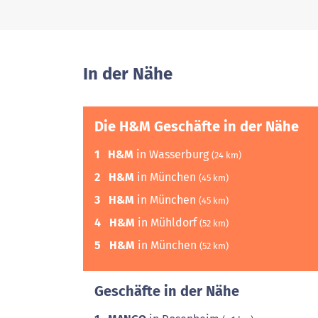
In der Nähe
Die H&M Geschäfte in der Nähe
1
H&M
in Wasserburg
(24 km)
2
H&M
in München
(45 km)
3
H&M
in München
(45 km)
4
H&M
in Mühldorf
(52 km)
5
H&M
in München
(52 km)
Geschäfte in der Nähe