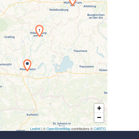
Laden der Karte...
1
+
−
Leaflet
| ©
OpenStreetMap
contributors ©
CARTO