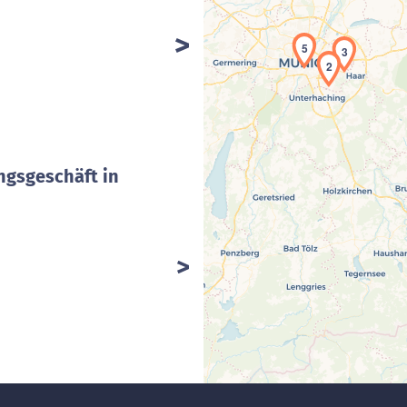
5
3
2
ngsgeschäft in