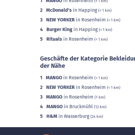
1
MANGO
in Rosenheim
(< 1 km)
2
McDonald's
in Happing
(< 1 km)
3
NEW YORKER
in Rosenheim
(< 1 km)
4
Burger King
in Happing
(< 1 km)
5
Rituals
in Rosenheim
(< 1 km)
Geschäfte der Kategorie Bekleidu
der Nähe
1
MANGO
in Rosenheim
(< 1 km)
2
NEW YORKER
in Rosenheim
(< 1 km)
3
MANGO
in Rosenheim
(1 km)
4
MANGO
in Bruckmühl
(12 km)
5
H&M
in Wasserburg
(24 km)