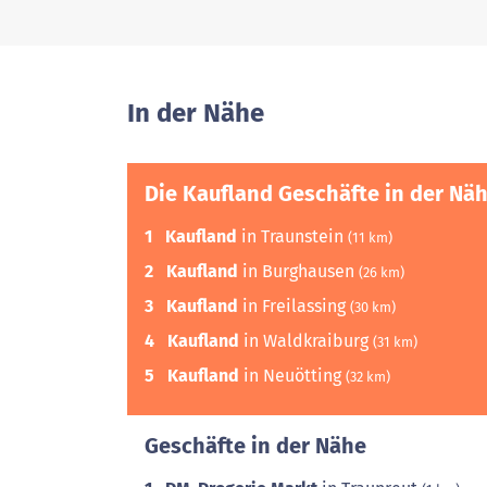
In der Nähe
Die Kaufland Geschäfte in der Nä
1
Kaufland
in Traunstein
(11 km)
2
Kaufland
in Burghausen
(26 km)
3
Kaufland
in Freilassing
(30 km)
4
Kaufland
in Waldkraiburg
(31 km)
5
Kaufland
in Neuötting
(32 km)
Geschäfte in der Nähe