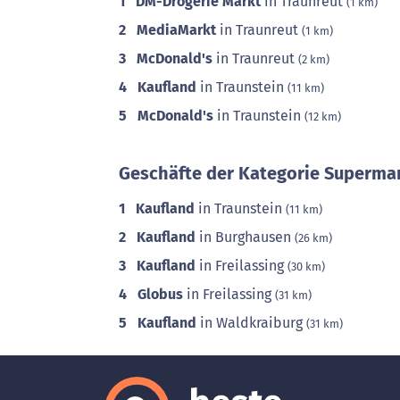
1
DM-Drogerie Markt
in Traunreut
(1 km)
2
MediaMarkt
in Traunreut
(1 km)
3
McDonald's
in Traunreut
(2 km)
4
Kaufland
in Traunstein
(11 km)
5
McDonald's
in Traunstein
(12 km)
Geschäfte der Kategorie Supermar
1
Kaufland
in Traunstein
(11 km)
2
Kaufland
in Burghausen
(26 km)
3
Kaufland
in Freilassing
(30 km)
4
Globus
in Freilassing
(31 km)
5
Kaufland
in Waldkraiburg
(31 km)