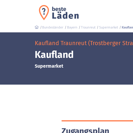
Bundesländer
Bayern
Traunreut
Supermarket
Kaufla
Kaufland Traunreut (Trostberger Stra
Kaufland
Supermarket
Zugangsplan