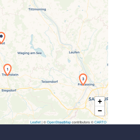
Laden der Karte...
1
3
+
−
Leaflet
| ©
OpenStreetMap
contributors ©
CARTO