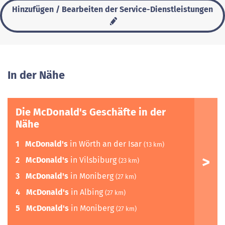
Hinzufügen / Bearbeiten der Service-Dienstleistungen
In der Nähe
Die McDonald's Geschäfte in der
Nähe
1
McDonald's
in Wörth an der Isar
(13 km)
2
McDonald's
in Vilsbiburg
(23 km)
3
McDonald's
in Moniberg
(27 km)
4
McDonald's
in Albing
(27 km)
5
McDonald's
in Moniberg
(27 km)