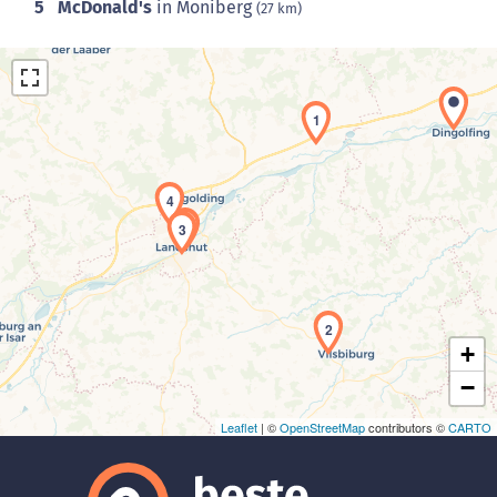
5
McDonald's
in Moniberg
(27 km)
1
4
5
3
Laden der Karte...
2
+
−
Leaflet
| ©
OpenStreetMap
contributors ©
CARTO