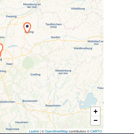
Laden der Karte...
1
+
−
Leaflet
| ©
OpenStreetMap
contributors ©
CARTO