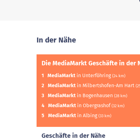
In der Nähe
Die MediaMarkt Geschäfte in der 
1
MediaMarkt
in Unterföhring
(24 km)
2
MediaMarkt
in Milbertshofen-Am Hart
(2
3
MediaMarkt
in Bogenhausen
(28 km)
4
MediaMarkt
in Obergrashof
(32 km)
5
MediaMarkt
in Albing
(33 km)
Geschäfte in der Nähe