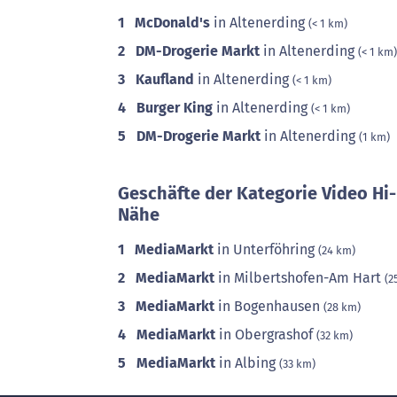
1
McDonald's
in Altenerding
(< 1 km)
2
DM-Drogerie Markt
in Altenerding
(< 1 km)
3
Kaufland
in Altenerding
(< 1 km)
4
Burger King
in Altenerding
(< 1 km)
5
DM-Drogerie Markt
in Altenerding
(1 km)
Geschäfte der Kategorie Video Hi-
Nähe
1
MediaMarkt
in Unterföhring
(24 km)
2
MediaMarkt
in Milbertshofen-Am Hart
(2
3
MediaMarkt
in Bogenhausen
(28 km)
4
MediaMarkt
in Obergrashof
(32 km)
5
MediaMarkt
in Albing
(33 km)