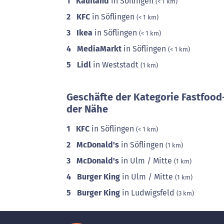
1
Kaufland
in Söflingen
(< 1 km)
2
KFC
in Söflingen
(< 1 km)
3
Ikea
in Söflingen
(< 1 km)
4
MediaMarkt
in Söflingen
(< 1 km)
5
Lidl
in Weststadt
(1 km)
Geschäfte der Kategorie Fastfood
der Nähe
1
KFC
in Söflingen
(< 1 km)
2
McDonald's
in Söflingen
(1 km)
3
McDonald's
in Ulm / Mitte
(1 km)
4
Burger King
in Ulm / Mitte
(1 km)
5
Burger King
in Ludwigsfeld
(3 km)