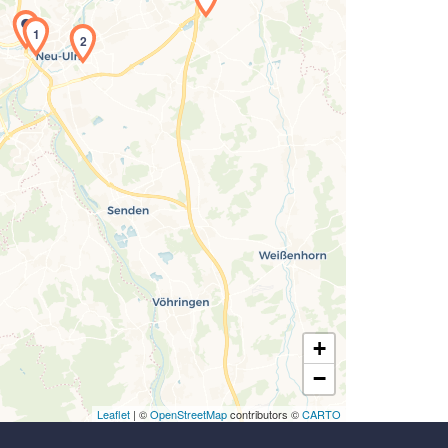
1
2
Laden der Karte...
+
−
Leaflet
| ©
OpenStreetMap
contributors ©
CARTO