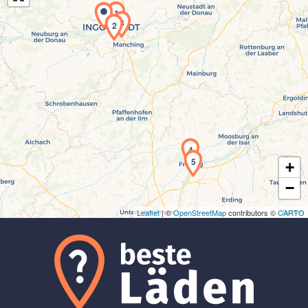
1
3
2
Laden der Karte...
4
5
+
−
Leaflet
| ©
OpenStreetMap
contributors ©
CARTO