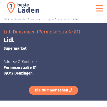
Bundesländer
Bayern
Denzingen
Supermarket
Lidl
Lidl Denzingen (Permoserstraße 81)
Lidl
Supermarket
Adresse & Kontakte
Permoserstraße 81
89312 Denzingen
Die Nummer sehen