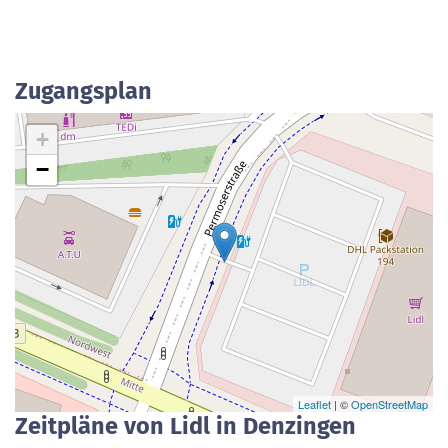
Zugangsplan
+
−
Leaflet
| ©
OpenStreetMap
Zeitpläne von Lidl in Denzingen