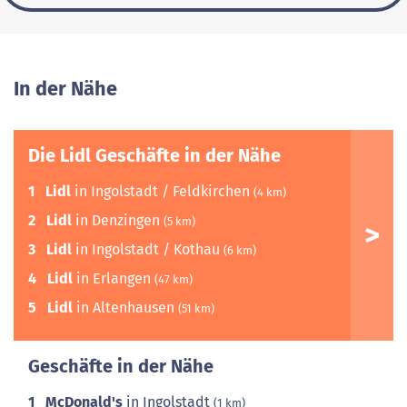
In der Nähe
Die Lidl Geschäfte in der Nähe
1
Lidl
in Ingolstadt / Feldkirchen
(4 km)
2
Lidl
in Denzingen
(5 km)
3
Lidl
in Ingolstadt / Kothau
(6 km)
4
Lidl
in Erlangen
(47 km)
5
Lidl
in Altenhausen
(51 km)
Geschäfte in der Nähe
1
McDonald's
in Ingolstadt
(1 km)