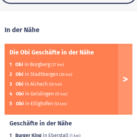
In der Nähe
Die Obi Geschäfte in der Nähe
1
Obi
in Burgberg
(27 km)
2
Obi
in Stadtbergen
(30 km)
3
Obi
in Aichach
(50 km)
4
Obi
in Geislingen
(51 km)
5
Obi
in Ellighofen
(52 km)
Geschäfte in der Nähe
1
Burger King
in Eberstall
(1 km)