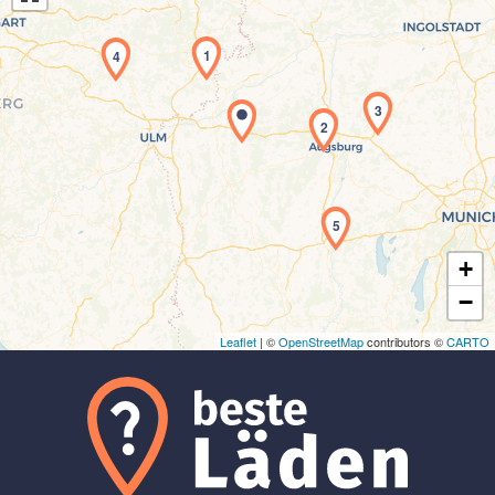
1
4
3
2
Laden der Karte...
5
+
−
Leaflet
| ©
OpenStreetMap
contributors ©
CARTO