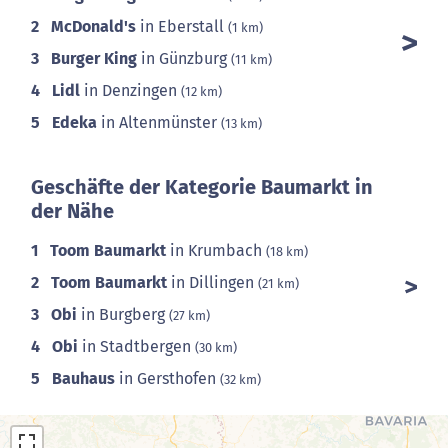
2
McDonald's
in Eberstall
(1 km)
3
Burger King
in Günzburg
(11 km)
4
Lidl
in Denzingen
(12 km)
5
Edeka
in Altenmünster
(13 km)
Geschäfte der Kategorie Baumarkt in
der Nähe
1
Toom Baumarkt
in Krumbach
(18 km)
2
Toom Baumarkt
in Dillingen
(21 km)
3
Obi
in Burgberg
(27 km)
4
Obi
in Stadtbergen
(30 km)
5
Bauhaus
in Gersthofen
(32 km)