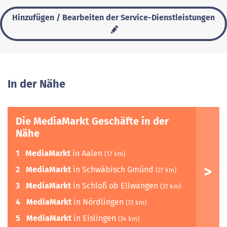
Hinzufügen / Bearbeiten der Service-Dienstleistungen
In der Nähe
Die MediaMarkt Geschäfte in der
Nähe
1
MediaMarkt
in Aalen
(17 km)
2
MediaMarkt
in Schwäbisch Gmünd
(27 km)
3
MediaMarkt
in Schloß ob Ellwangen
(31 km)
4
MediaMarkt
in Nördlingen
(31 km)
5
MediaMarkt
in Eislingen
(34 km)