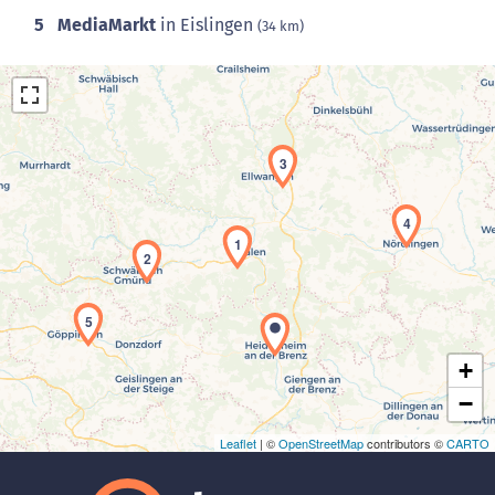
5
MediaMarkt
in Eislingen
(34 km)
3
4
1
Laden der Karte...
2
5
+
−
Leaflet
| ©
OpenStreetMap
contributors ©
CARTO