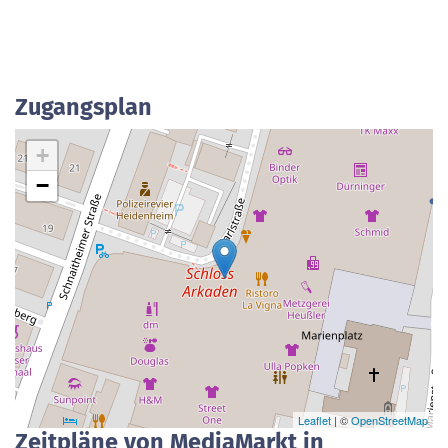
Zugangsplan
+
−
Leaflet
| ©
OpenStreetMap
Zeitpläne von MediaMarkt in