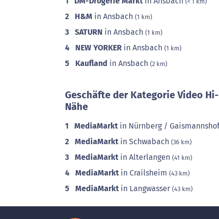
1
DM-Drogerie Markt
in Ansbach
(< 1 km)
2
H&M
in Ansbach
(1 km)
3
SATURN
in Ansbach
(1 km)
4
NEW YORKER
in Ansbach
(1 km)
5
Kaufland
in Ansbach
(2 km)
Geschäfte der Kategorie Video Hi-
Nähe
1
MediaMarkt
in Nürnberg / Gaismannsho
2
MediaMarkt
in Schwabach
(36 km)
3
MediaMarkt
in Alterlangen
(41 km)
4
MediaMarkt
in Crailsheim
(43 km)
5
MediaMarkt
in Langwasser
(43 km)