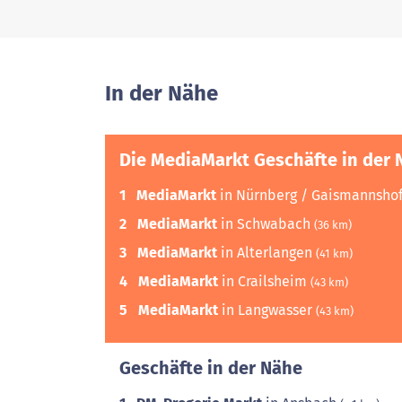
In der Nähe
Die MediaMarkt Geschäfte in der 
1
MediaMarkt
in Nürnberg / Gaismannsho
2
MediaMarkt
in Schwabach
(36 km)
3
MediaMarkt
in Alterlangen
(41 km)
4
MediaMarkt
in Crailsheim
(43 km)
5
MediaMarkt
in Langwasser
(43 km)
Geschäfte in der Nähe