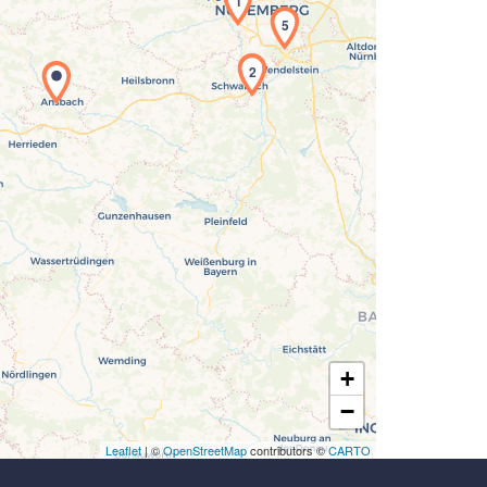
1
5
Laden der Karte...
2
+
−
Leaflet
| ©
OpenStreetMap
contributors ©
CARTO