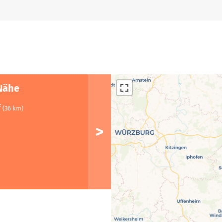
Nähe
f
(36 km)