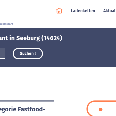
Ladenketten
Aktual
Restaurant
ant in Seeburg (14624)
Suchen !
egorie Fastfood-