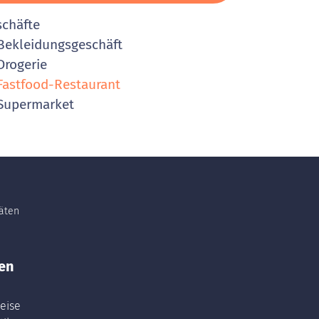
schäfte
ekleidungsgeschäft
rogerie
astfood-Restaurant
Supermarket
täten
en
eise