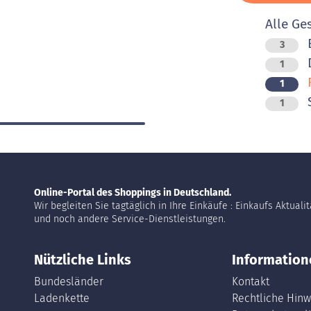
Alle Ge
B
3
D
1
F
1
1
Online-Portal des Shoppings in Deutschland.
Wir begleiten Sie tagtäglich in Ihre Einkäufe : Einkaufs Aktuali
und noch andere Service-Dienstleistungen.
Nützliche Links
Information
Bundesländer
Kontakt
Ladenkette
Rechtliche Hinw