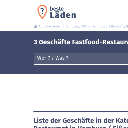
Bundesländer
Hamburg
21075 - Hamburg / Eißendorf
F
3 Geschäfte Fastfood-Restaur
Liste der Geschäfte in der Kat