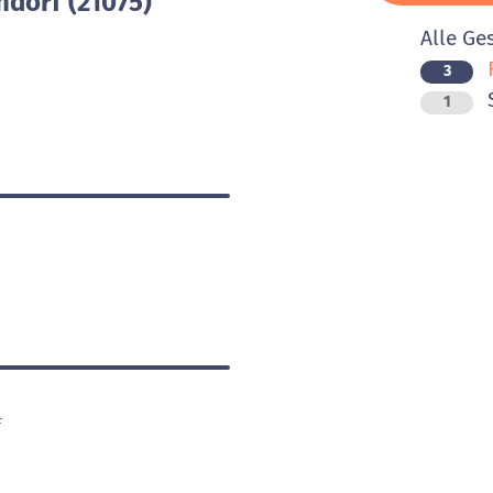
ndorf (21075)
Alle Ge
F
3
1
f