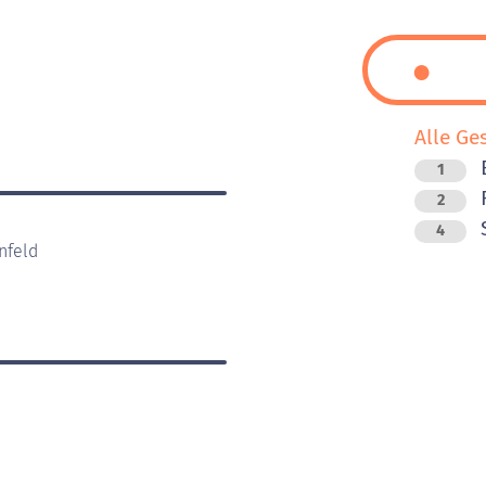
Alle Ge
1
F
2
4
nfeld