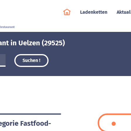
Ladenketten
Aktual
Restaurant
nt in Uelzen (29525)
Suchen !
egorie Fastfood-