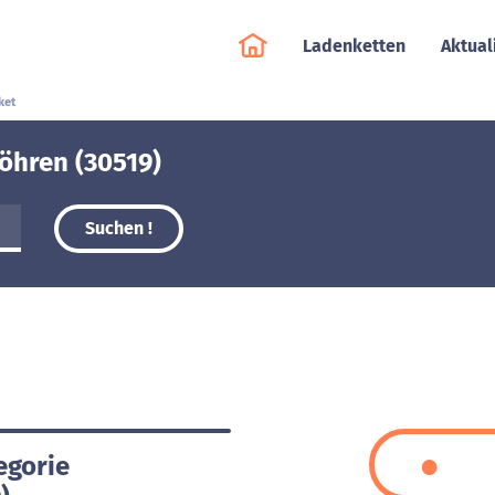
Ladenketten
Aktual
ket
öhren (30519)
Suchen !
egorie