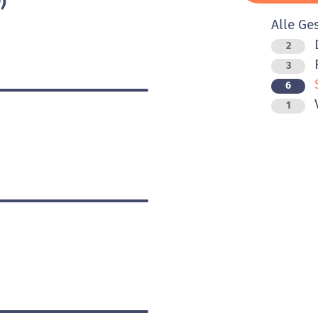
)
Alle Ge
D
2
F
3
6
V
1