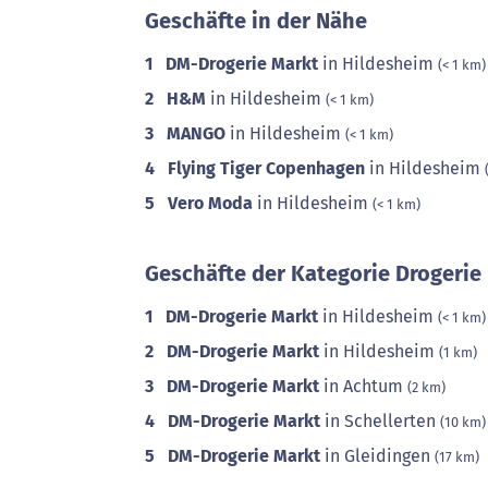
Geschäfte in der Nähe
1
DM-Drogerie Markt
in Hildesheim
(< 1 km)
2
H&M
in Hildesheim
(< 1 km)
3
MANGO
in Hildesheim
(< 1 km)
4
Flying Tiger Copenhagen
in Hildesheim
5
Vero Moda
in Hildesheim
(< 1 km)
Geschäfte der Kategorie Drogerie 
1
DM-Drogerie Markt
in Hildesheim
(< 1 km)
2
DM-Drogerie Markt
in Hildesheim
(1 km)
3
DM-Drogerie Markt
in Achtum
(2 km)
4
DM-Drogerie Markt
in Schellerten
(10 km)
5
DM-Drogerie Markt
in Gleidingen
(17 km)