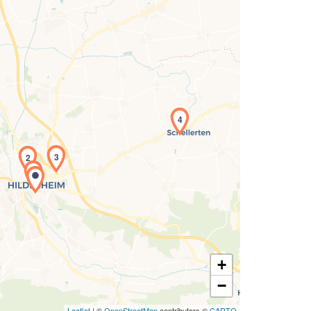
Laden der Karte...
4
3
2
1
+
−
Leaflet
| ©
OpenStreetMap
contributors ©
CARTO