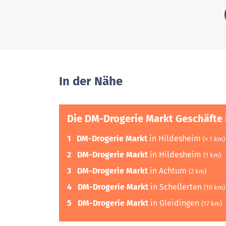
In der Nähe
Die DM-Drogerie Markt Geschäfte 
1
DM-Drogerie Markt
in Hildesheim
(< 1 km)
2
DM-Drogerie Markt
in Hildesheim
(1 km)
3
DM-Drogerie Markt
in Achtum
(2 km)
4
DM-Drogerie Markt
in Schellerten
(10 km)
5
DM-Drogerie Markt
in Gleidingen
(17 km)