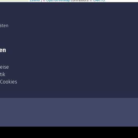
täten
en
eise
tik
 Cookies