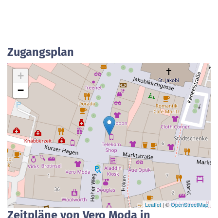
Zugangsplan
+
−
Leaflet
| ©
OpenStreetMap
Zeitpläne von Vero Moda in