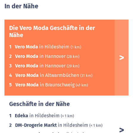
In der Nähe
Die Vero Moda Geschäfte in der
Nähe
1
Vero Moda
in Hildesheim
(1 km)
2
Vero Moda
in Hannover
(28 km)
3
Vero Moda
in Hannover
(29 km)
4
Vero Moda
in Altwarmbüchen
(31 km)
5
Vero Moda
in Braunschweig
(41 km)
Geschäfte in der Nähe
1
Edeka
in Hildesheim
(< 1 km)
2
DM-Drogerie Markt
in Hildesheim
(< 1 km)