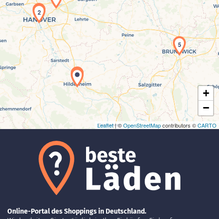
3
2
Laden der Karte...
5
1
+
−
Leaflet
| ©
OpenStreetMap
contributors ©
CARTO
Online-Portal des Shoppings in Deutschland.