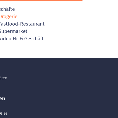
schäfte
rogerie
astfood-Restaurant
Supermarket
ideo Hi-Fi Geschäft
täten
en
eise