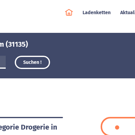
Ladenketten
Aktual
m (31135)
Suchen !
egorie Drogerie in