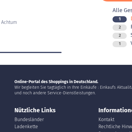
Alle Ge
D
1
5 Achtum
F
2
2
V
1
Online-Portal des Shoppings in Deutschland.
Wir begleiten Sie tagtäglich in Ihre Einkäufe : Einkaufs Aktuali
und noch andere Service-Dienstleistungen.
Nützliche Links
Information
Bundesländer
Kontakt
Ladenkette
Rechtliche Hinw