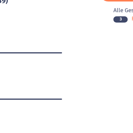
49)
Alle Ge
F
3