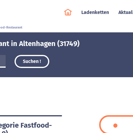
Ladenketten
Aktual
ood-Restaurant
nt in Altenhagen (31749)
Suchen !
egorie Fastfood-