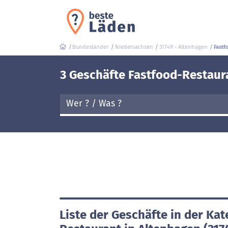
Bundesländer
Niedersachsen
31749 - Altenhagen
Fastf
3 Geschäfte Fastfood-Restaura
Liste der Geschäfte in der Kat