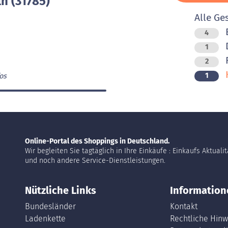
n (31785)
Alle Ge
B
4
D
1
F
2
K
1
os
Online-Portal des Shoppings in Deutschland.
Wir begleiten Sie tagtäglich in Ihre Einkäufe : Einkaufs Aktuali
und noch andere Service-Dienstleistungen.
Nützliche Links
Information
Bundesländer
Kontakt
Ladenkette
Rechtliche Hinw