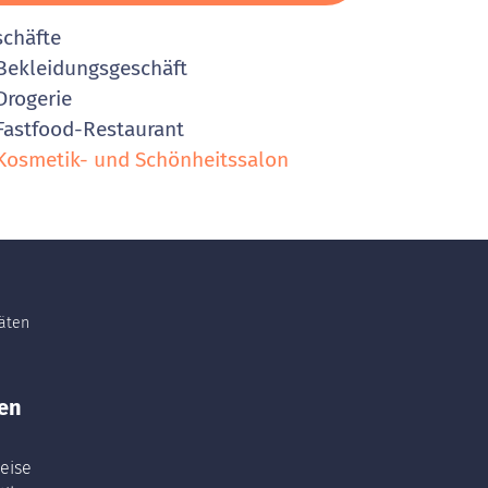
schäfte
ekleidungsgeschäft
rogerie
astfood-Restaurant
osmetik- und Schönheitssalon
täten
en
eise