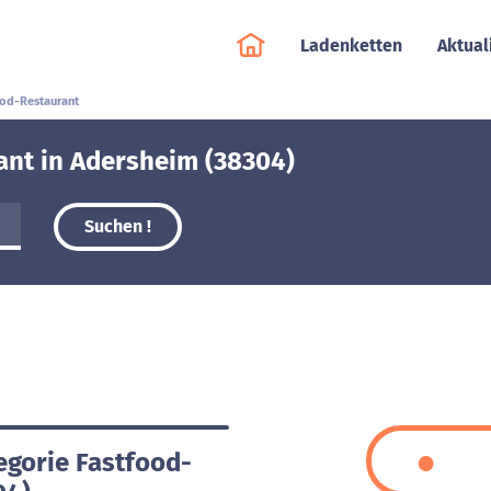
Ladenketten
Aktual
ood-Restaurant
ant in Adersheim (38304)
Suchen !
egorie Fastfood-