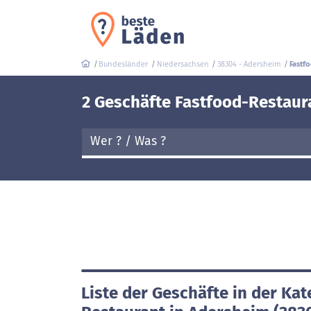
Bundesländer
Niedersachsen
38304 - Adersheim
Fastf
2 Geschäfte Fastfood-Restaur
Liste der Geschäfte in der Kat