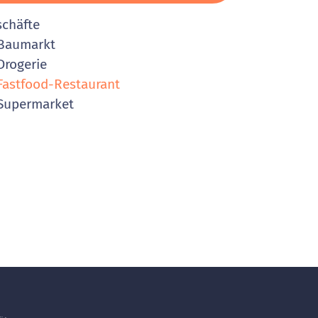
schäfte
Baumarkt
rogerie
astfood-Restaurant
Supermarket