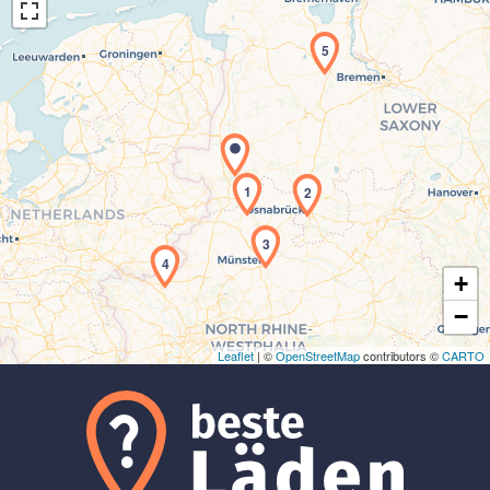
5
Laden der Karte...
1
2
3
4
+
−
Leaflet
| ©
OpenStreetMap
contributors ©
CARTO