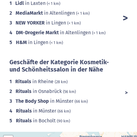
1
Lidl
in Laxten
(< 1 km)
2
MediaMarkt
in Altenlingen
(< 1 km)
3
NEW YORKER
in Lingen
(< 1 km)
4
DM-Drogerie Markt
in Altenlingen
(< 1 km)
5
H&M
in Lingen
(< 1 km)
Geschäfte der Kategorie Kosmetik-
und Schönheitssalon in der Nähe
1
Rituals
in Rheine
(28 km)
2
Rituals
in Osnabrück
(56 km)
3
The Body Shop
in Münster
(66 km)
4
Rituals
in Münster
(66 km)
5
Rituals
in Bocholt
(90 km)