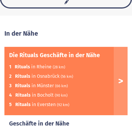
In der Nähe
Die Rituals Geschäfte in der Nähe
1
Rituals
in Rheine
(28 km)
2
Rituals
in Osnabrück
(56 km)
3
Rituals
in Münster
(66 km)
4
Rituals
in Bocholt
(90 km)
5
Rituals
in Eversten
(92 km)
Geschäfte in der Nähe