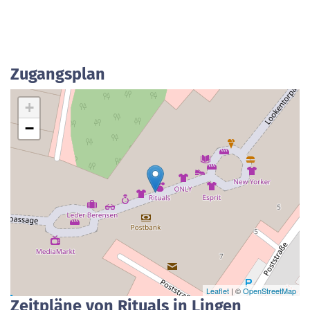
Zugangsplan
+
−
Leaflet
| ©
OpenStreetMap
Zeitpläne von Rituals in Lingen