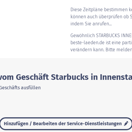
Diese Zeitpläne bestimmen ke
können auch überprüfen ob St
indem Sie anrufen...
Gewöhnlich
STARBUCKS INNE
beste-laeden.de ist eine parti
verändern kann. Bitte melden
 vom Geschäft Starbucks in Innenst
Geschäfts ausfüllen
Hinzufügen / Bearbeiten der Service-Dienstleistungen