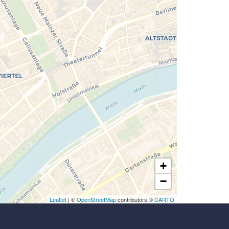
Laden der Karte...
+
−
Leaflet
| ©
OpenStreetMap
contributors ©
CARTO