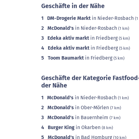
Geschäfte in der Nähe
1
DM-Drogerie Markt
in Nieder-Rosbach
(1
2
McDonald's
in Nieder-Rosbach
(1 km)
3
Edeka aktiv markt
in Friedberg
(5 km)
4
Edeka aktiv markt
in Friedberg
(5 km)
5
Toom Baumarkt
in Friedberg
(5 km)
Geschäfte der Kategorie Fastfood
der Nähe
1
McDonald's
in Nieder-Rosbach
(1 km)
2
McDonald's
in Ober-Mörlen
(7 km)
3
McDonald's
in Bauernheim
(7 km)
4
Burger King
in Okarben
(8 km)
5
McDonald's
in Bad Homburg
(10 km)