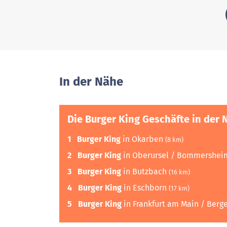
In der Nähe
Die Burger King Geschäfte in der 
1
Burger King
in Okarben
(8 km)
2
Burger King
in Oberursel / Bommershe
3
Burger King
in Butzbach
(16 km)
4
Burger King
in Eschborn
(17 km)
5
Burger King
in Frankfurt am Main / Ber