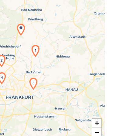
Laden der Karte...
1
2
4
5
+
−