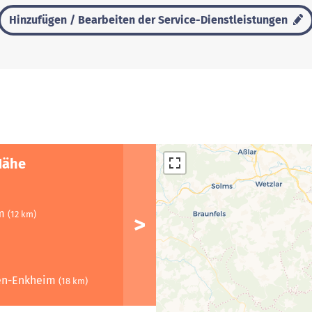
Hinzufügen / Bearbeiten der Service-Dienstleistungen
Nähe
im
(12 km)
gen-Enkheim
(18 km)