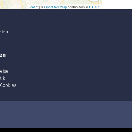
Leaflet
| ©
OpenStreetMap
contributors ©
CARTO
täten
en
eise
tik
 Cookies