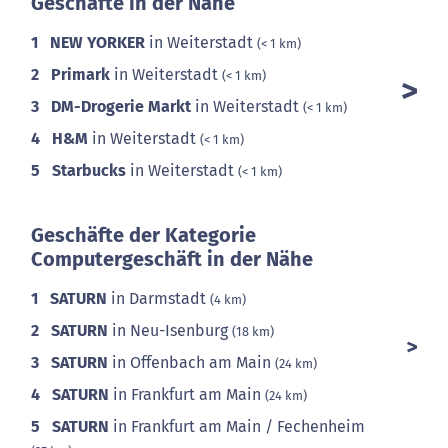
Geschäfte in der Nähe
1
NEW YORKER
in Weiterstadt
(< 1 km)
2
Primark
in Weiterstadt
(< 1 km)
3
DM-Drogerie Markt
in Weiterstadt
(< 1 km)
4
H&M
in Weiterstadt
(< 1 km)
5
Starbucks
in Weiterstadt
(< 1 km)
Geschäfte der Kategorie
Computergeschäft in der Nähe
1
SATURN
in Darmstadt
(4 km)
2
SATURN
in Neu-Isenburg
(18 km)
3
SATURN
in Offenbach am Main
(24 km)
4
SATURN
in Frankfurt am Main
(24 km)
5
SATURN
in Frankfurt am Main / Fechenheim