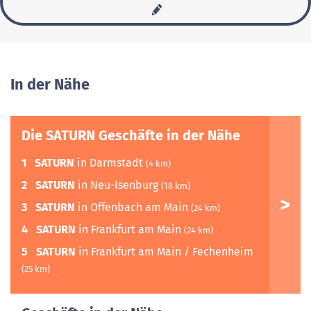
In der Nähe
Die SATURN Geschäfte in der Nähe
1
SATURN
in Darmstadt
(4 km)
2
SATURN
in Neu-Isenburg
(18 km)
3
SATURN
in Offenbach am Main
(24 km)
4
SATURN
in Frankfurt am Main
(24 km)
5
SATURN
in Frankfurt am Main / Fechenheim
(25 km)