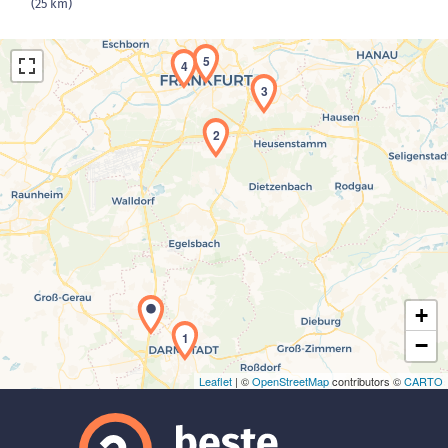
(25 km)
5
4
3
2
Laden der Karte...
+
1
−
Leaflet
| ©
OpenStreetMap
contributors ©
CARTO