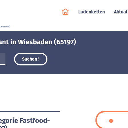
Ladenketten
Aktual
taurant
ant in Wiesbaden (65197)
Suchen !
egorie Fastfood-