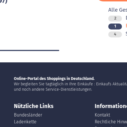
97)
Alle Ge
D
2
F
1
4
Online-Portal des Shoppings in Deutschland.
Wir begleiten Sie tagtäglich in Ihre Einkäufe : Einkaufs Aktuali
und noch andere Service-Dienstleistungen.
Nützliche Links
Information
Bundesländer
Kontakt
Ladenkette
Rechtliche Hinw