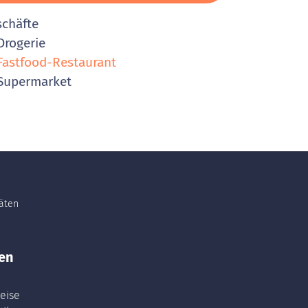
schäfte
rogerie
astfood-Restaurant
Supermarket
täten
en
eise