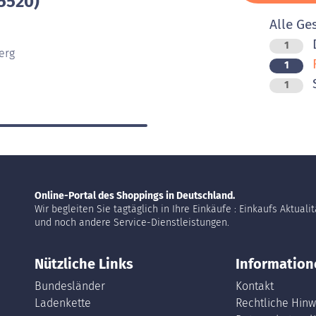
5520)
Alle Ge
D
1
erg
F
1
1
Online-Portal des Shoppings in Deutschland.
Wir begleiten Sie tagtäglich in Ihre Einkäufe : Einkaufs Aktuali
und noch andere Service-Dienstleistungen.
Nützliche Links
Information
Bundesländer
Kontakt
Ladenkette
Rechtliche Hinw