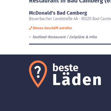
Restaurant in Bad Camberg (6
McDonald's Bad Camberg
Beuerbacher Landstraße 4A - 65520 Bad Camb
Dieses Geschäft anrufen
Fastfood-Restaurant
Zeitpläne & Infos