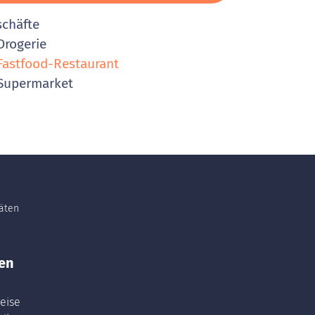
schäfte
rogerie
astfood-Restaurant
Supermarket
täten
en
eise