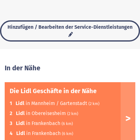
Hinzufügen / Bearbeiten der Service-Dienstleistungen
In der Nähe
Die Lidl Geschäfte in der Nähe
1
Lidl
in Mannheim / Gartenstadt
(2 km)
2
Lidl
in Obereisesheim
(2 km)
3
Lidl
in Frankenbach
(6 km)
4
Lidl
in Frankenbach
(6 km)