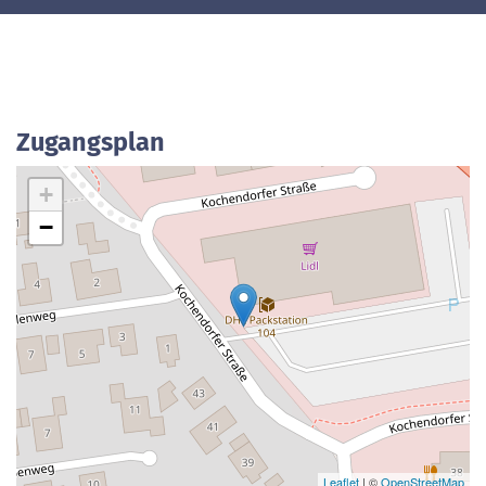
Zugangsplan
+
−
Leaflet
| ©
OpenStreetMap