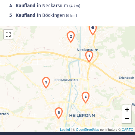
4
Kaufland
in Neckarsulm
(4 km)
5
Kaufland
in Böckingen
(6 km)
2
1
Laden der Karte...
3
4
+
5
−
Leaflet
| ©
OpenStreetMap
contributors ©
CARTO