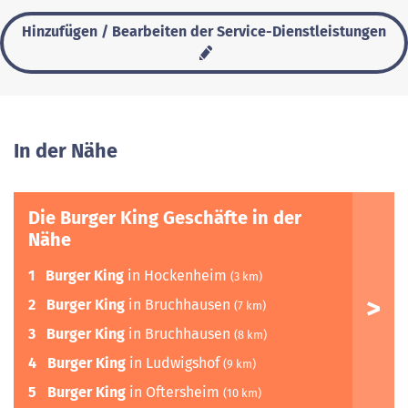
Hinzufügen / Bearbeiten der Service-Dienstleistungen
In der Nähe
Die Burger King Geschäfte in der
Nähe
1
Burger King
in Hockenheim
(3 km)
2
Burger King
in Bruchhausen
(7 km)
3
Burger King
in Bruchhausen
(8 km)
4
Burger King
in Ludwigshof
(9 km)
5
Burger King
in Oftersheim
(10 km)