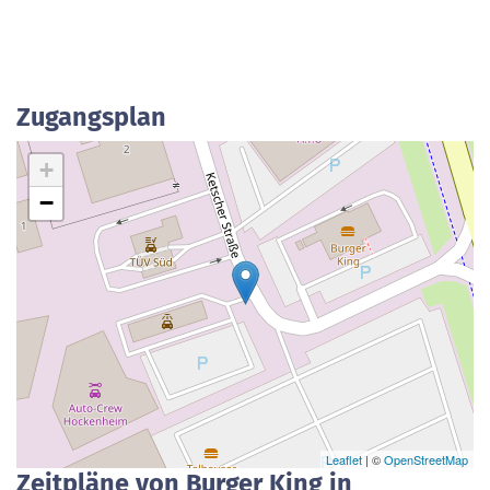
Zugangsplan
+
−
Leaflet
| ©
OpenStreetMap
Zeitpläne von Burger King in