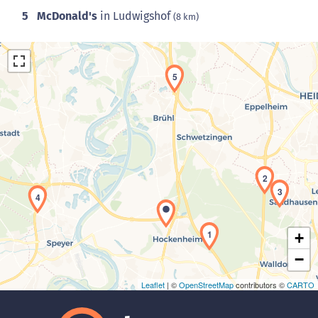
5
McDonald's
in Ludwigshof
(8 km)
5
Laden der Karte...
2
3
4
1
+
−
Leaflet
| ©
OpenStreetMap
contributors ©
CARTO