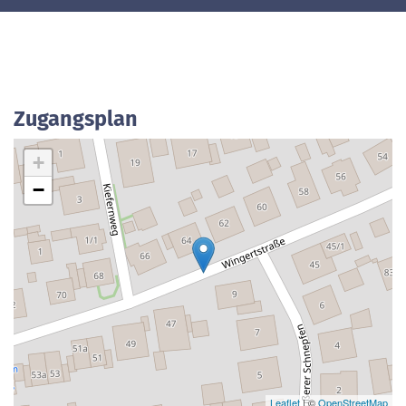
Zugangsplan
+
−
Leaflet
| ©
OpenStreetMap