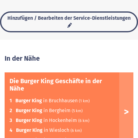
Hinzufügen / Bearbeiten der Service-Dienstleistungen
In der Nähe
Die Burger King Geschäfte in der
Nähe
1
Burger King
in Bruchhausen
(1 km)
2
Burger King
in Bergheim
(5 km)
3
Burger King
in Hockenheim
(6 km)
4
Burger King
in Wiesloch
(6 km)