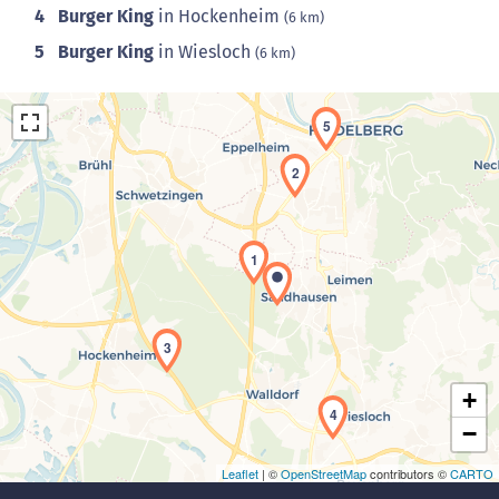
4
Burger King
in Hockenheim
(6 km)
5
Burger King
in Wiesloch
(6 km)
5
2
1
Laden der Karte...
3
+
4
−
Leaflet
| ©
OpenStreetMap
contributors ©
CARTO