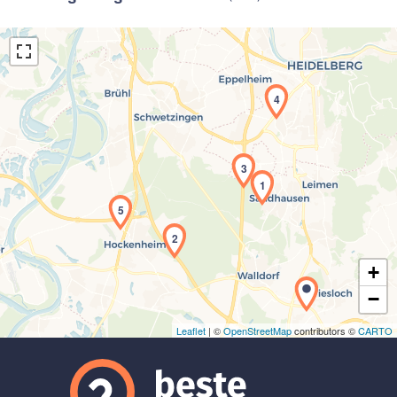
4
3
Laden der Karte...
1
5
2
+
−
Leaflet
| ©
OpenStreetMap
contributors ©
CARTO