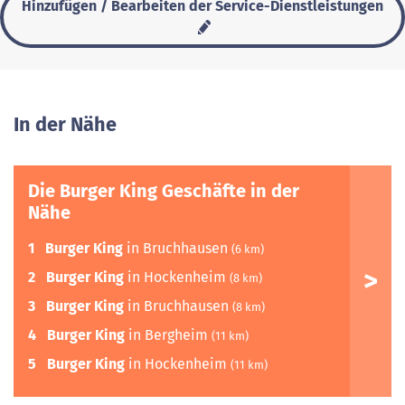
Hinzufügen / Bearbeiten der Service-Dienstleistungen
In der Nähe
Die Burger King Geschäfte in der
Nähe
1
Burger King
in Bruchhausen
(6 km)
2
Burger King
in Hockenheim
(8 km)
3
Burger King
in Bruchhausen
(8 km)
4
Burger King
in Bergheim
(11 km)
5
Burger King
in Hockenheim
(11 km)