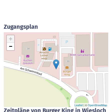
Zugangsplan
+
−
Leaflet
| ©
OpenStreetMap
Zeitpläne von Burger King in Wiesloch