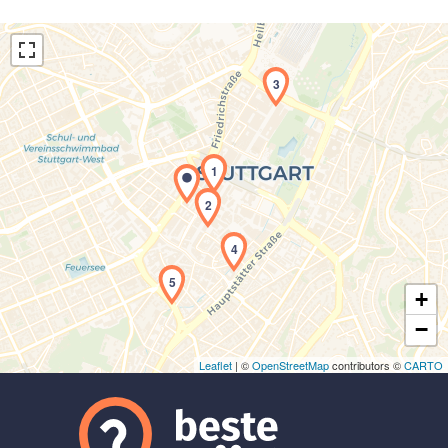
3
1
Laden der Karte...
2
4
5
+
−
Leaflet
| ©
OpenStreetMap
contributors ©
CARTO