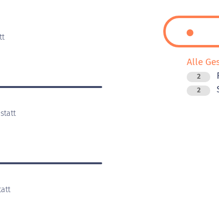
tt
Alle Ge
F
2
2
statt
att