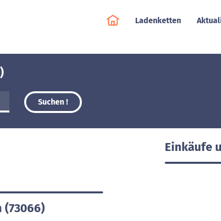
Ladenketten
Aktual
)
Suchen !
Einkäufe 
n (73066)