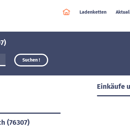
Ladenketten
Aktual
7)
Suchen !
Einkäufe 
ch (76307)