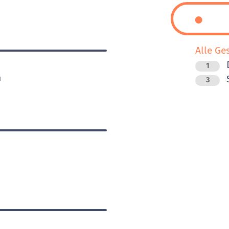
Alle Ge
D
1
h
3